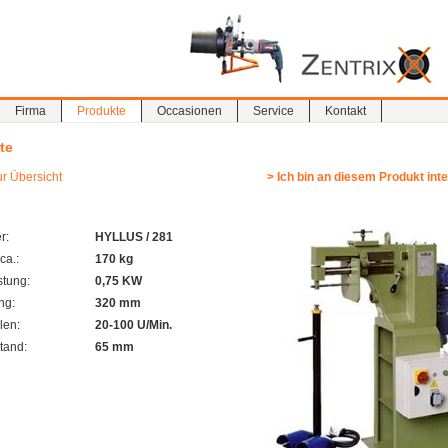
Firma
Produkte
Occasionen
Service
Kontakt
te
ur Übersicht
> Ich bin an diesem Produkt inte
r:
HYLLUS / 281
ca.:
170 kg
stung:
0,75 KW
ng:
320 mm
len:
20-100 U/Min.
tand:
65 mm