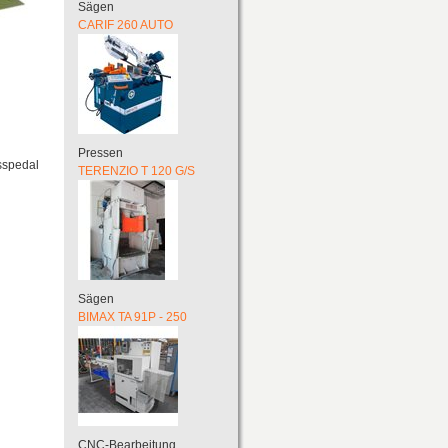
Sägen
CARIF 260 AUTO
Pressen
sspedal
TERENZIO T 120 G/S
Sägen
BIMAX TA 91P - 250
CNC-Bearbeitung