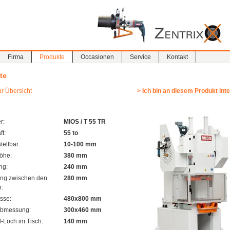
Firma
Produkte
Occasionen
Service
Kontakt
te
ur Übersicht
> Ich bin an diesem Produkt inte
r:
MIOS / T 55 TR
ft:
55 to
tellbar:
10-100 mm
öhe:
380 mm
ng:
240 mm
ng zwischen den
280 mm
n:
sse:
480x800 mm
abmessung:
300x460 mm
l-Loch im Tisch:
140 mm