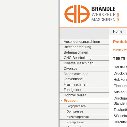
Home
Produk
Ausbildungsmaschinen
Blechbearbeitung
zurück z
Bohrmaschinen
CNC-Bearbeitung
T 55 TR
Diverse Maschinen
Herstelle
Diverses
Druckkra
Drehmaschinen
konventionell
Hub vers
Fräsmaschinen
Einbauh
Fundgrube
Ausladu
Hobby/Freizeit
Durchga
Pressen
Ständer
Biegepressen
Tischgrö
Dornpresse
Stössel
Exzenterpresse
Durchfal
Formpressen