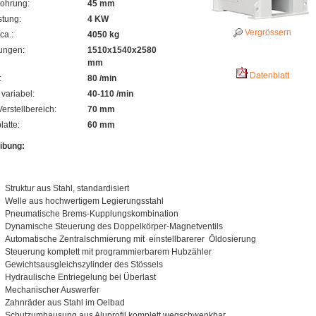
bohrung:
45 mm
stung:
4 KW
Vergrössern
ca.:
4050 kg
ungen:
1510x1540x2580
mm
Datenblatt
:
80 /min
variabel:
40-110 /min
Verstellbereich:
70 mm
latte:
60 mm
ibung:
Struktur aus Stahl, standardisiert
Welle aus hochwertigem Legierungsstahl
Pneumatische Brems-Kupplungskombination
Dynamische Steuerung des Doppelkörper-Magnetventils
Automatische Zentralschmierung mit einstellbarerer Öldosierung
Steuerung komplett mit programmierbarem Hubzähler
Gewichtsausgleichszylinder des Stössels
Hydraulische Entriegelung bei Überlast
Mechanischer Auswerfer
Zahnräder aus Stahl im Oelbad
Schutzumhausung aus Aluprofil komplett wegschwenkbar