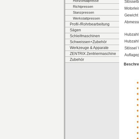
Horizontalpresse
Stössel
Richtpressen
Motorlei
Stanzpressen
Gewicht 
Werkstattpressen
Abmess
Profil-/Rohrbearbeitung
Sägen
Hubzahl
Schleifmaschinen
Hubzahl 
Schweissen+Zubehör
Werkzeuge & Apparate
Stössel 
ZENTRIX Zentriermaschine
Auflagep
Zubehör
Beschre